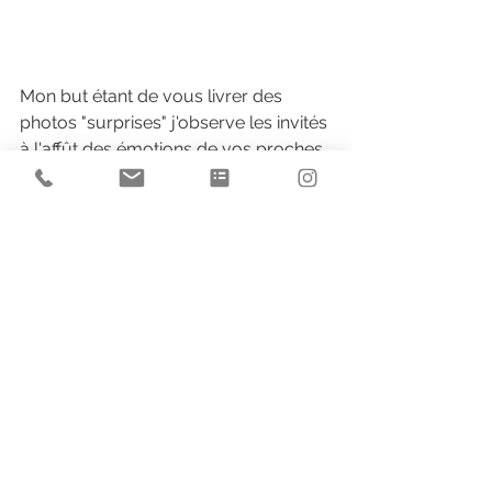
Mon but étant de vous livrer des 
photos "surprises" j'observe les invités 
à l'affût des émotions de vos proches. 
Le vin d'honneur touche à sa fin, les 
témoins préparent les dernières 
petites surprises notamment les 
discours qui sont prononcés durant 
le dîner. Sybil tenait absolument à 
ouvrir le bal avec son papa puis, 
William a pris la relève sur la piste de 
danse. Le temps pour moi, de saisir 
toutes les énergies survoltées des 
invités durant quelques chansons 
puis...m'éclipser discrètement et 
laisser nos jeunes mariés profiter de 
leur soirée jusqu'au petit matin.