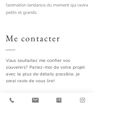
l’animation tendance du moment qui ravira
petits et grands.
Me contacter
Vous
souhaitez
me confier vos
souvenirs? Parlez-moi de votre projet
avec le plus de
détails possible, je
serai ravie de vous lire!
Mes emails arrivant de temps en
temps dans les spams, je
vous
remercie de bien vouloir renseigner
votre numéro de téléphone (valide!) .
Celui-ci servira uniquement à vous
confirmer par sms, que les