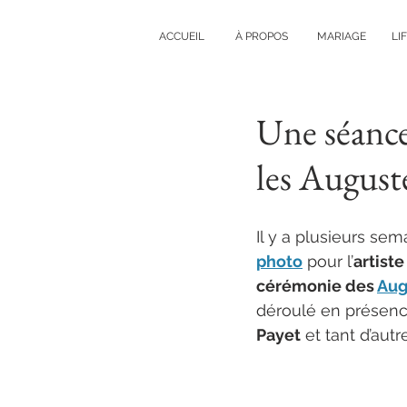
ACCUEIL
À PROPOS
MARIAGE
LI
Une séanc
les August
Il y a plusieurs semai
photo
 pour l’
artist
cérémonie des 
Aug
déroulé en présenc
Payet
 et tant d’autr