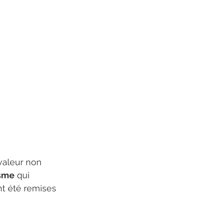
valeur non 
sme
 qui 
nt été remises 