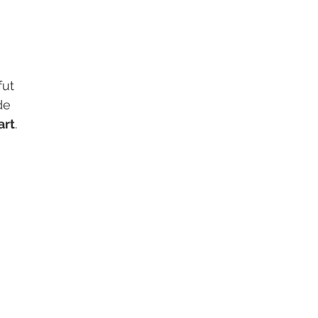
fut 
de 
art
.