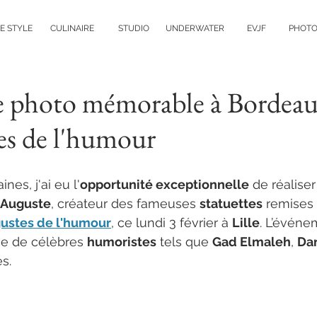
FE STYLE
CULINAIRE
STUDIO
UNDERWATER
EVJF
PHOT
e photo mémorable à Bordeau
es de l'humour
nes, j'ai eu l'
opportunité exceptionnelle
 de réalise
e Auguste
, créateur des fameuses 
statuettes
 remises 
ustes de l'humour
, ce lundi 3 février à 
Lille
. L’événe
e de célèbres 
humoristes
 tels que 
Gad Elmaleh
, 
Da
es.