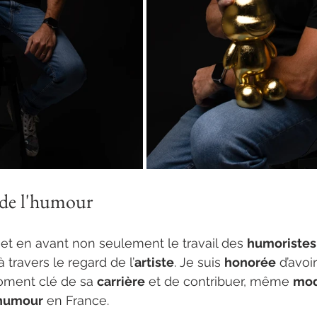
e de l'humour
et en avant non seulement le travail des 
humoristes
 à travers le regard de l’
artiste
. Je suis 
honorée
 d’avoi
oment clé de sa 
carrière
 et de contribuer, même 
mod
’humour
 en France.