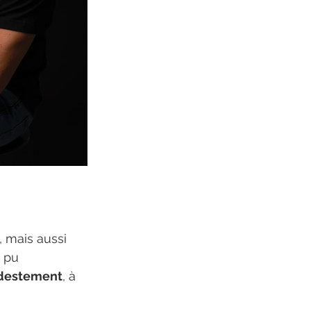
, mais aussi 
r pu 
estement
, à 