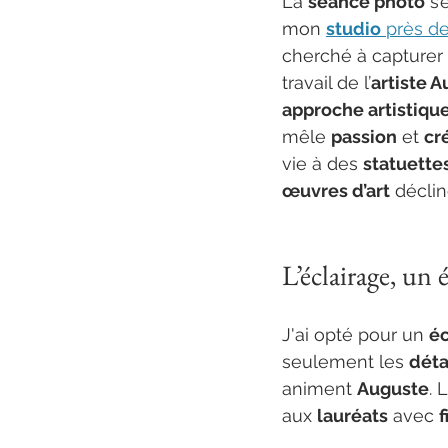
La 
séance photo
 s
mon
studio
 près de
cherché à capturer l
travail de l’
artiste 
approche artistiqu
mêle 
passion
 et 
cr
vie à des 
statuette
œuvres d’art
 décli
L’éclairage, un 
J'ai opté pour un 
éc
seulement les 
déta
animent 
Auguste
. 
aux 
lauréats
 avec 
f