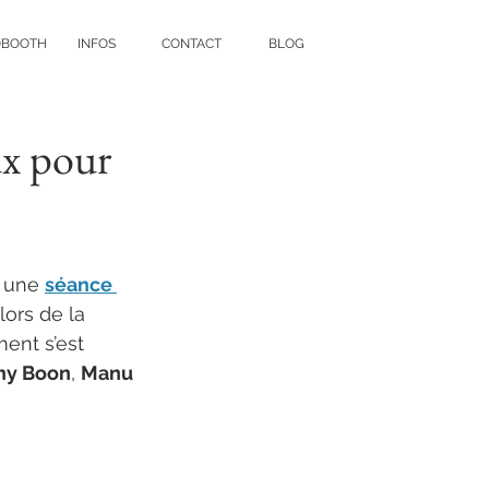
OBOOTH
INFOS
CONTACT
BLOG
x pour
r une 
séance 
lors de la 
ment s’est 
ny Boon
, 
Manu 