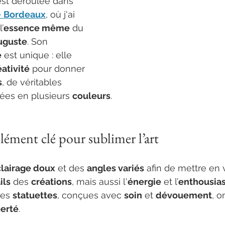
’est déroulée dans 
 
Bordeaux
, où j'ai 
’
essence même
 du 
Auguste
. Son 
e
 est unique : elle 
éativité
 pour donner 
s
, de véritables 
nées en plusieurs 
couleurs
.
élément clé pour sublimer l’art
lairage doux
 et des 
angles variés
 afin de mettre en 
ils
 des 
créations
, mais aussi l'
énergie
 et l’
enthousia
Les 
statuettes
, conçues avec 
soin
 et 
dévouement
, o
ierté
.