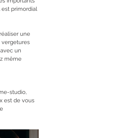
rès importants 
est primordial 
réaliser une 
s vergetures 
 avec un 
vez même 
me-studio, 
x est de vous 
e 