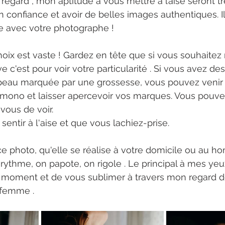
 regard , mon aptitude à vous mettre à l’aise seront t
 confiance et avoir de belles images authentiques. Il 
e avec votre photographe ! 
hoix est vaste ! Gardez en tête que si vous souhaitez 
 c'est pour voir votre particularité . Si vous avez de
a peau marquée par une grossesse, vous pouvez venir
 kimono et laisser apercevoir vos marques. Vous pou
 vous de voir. 
sentir à l'aise et que vous lachiez-prise. 
e photo, qu'elle se réalise à votre domicile ou au ho
 rythme, on papote, on rigole . Le principal à mes yeu
n moment et de vous sublimer à travers mon regard d
 femme .