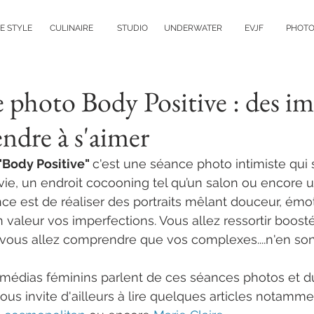
FE STYLE
CULINAIRE
STUDIO
UNDERWATER
EVJF
PHOT
 photo Body Positive : des im
ndre à s'aimer
Body Positive" 
c'est une séance photo intimiste qui 
ie, un endroit cocooning tel qu’un salon ou encore 
nce est de réaliser des portraits mêlant douceur, émot
n valeur vos imperfections. Vous allez ressortir boost
vous allez comprendre que vos complexes....n'en sont
 médias féminins parlent de ces séances photos et d
vous invite d'ailleurs à lire quelques articles notamm