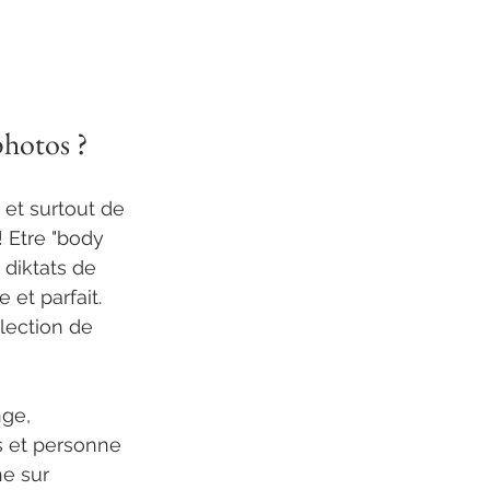
photos ?
et surtout de 
 Etre "body 
 diktats de 
et parfait. 
lection de 
ge, 
us et personne 
he sur 