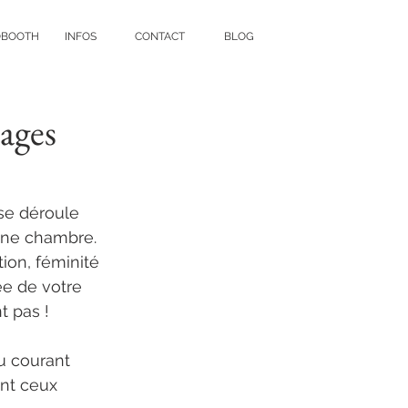
OBOOTH
INFOS
CONTACT
BLOG
ages
se déroule 
une chambre. 
ion, féminité 
ée de votre 
 pas ! 
u courant 
ent ceux 