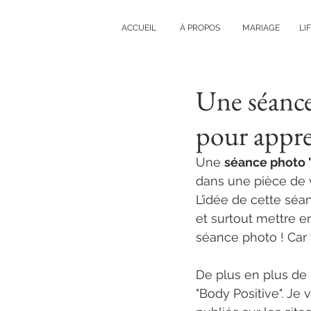
ACCUEIL
À PROPOS
MARIAGE
LI
Une séance
pour appre
Une 
séance photo "
dans une pièce de v
L’idée de cette séa
et surtout mettre e
séance photo ! Car 
De plus en plus de
"Body Positive". Je 