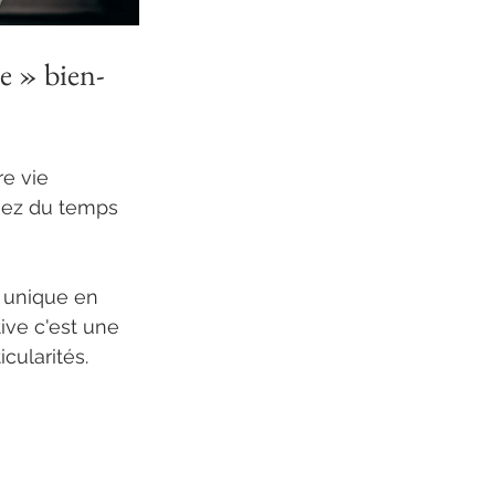
se » bien-
e vie 
enez du temps 
e unique en 
ive c'est une 
cularités.