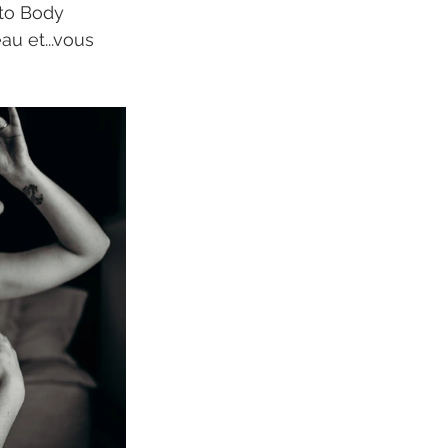
to Body 
au et...vous 