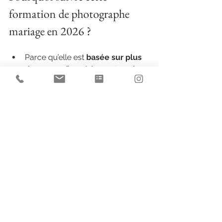
formation de photographe 
mariage en 2026 ?
Parce qu’elle est
 basée sur plus 
de 10 ans d’expérience terrain
.
Parce qu’elle 
combine 
technique, business, marketing 
et bien-être
 : un cocktail rare et 
essentiel.
Parce qu’elle permet de 
repartir 
avec des images concrètes 
pour son portfolio
.
Parce qu’elle offre 
un 
accompagnement personnalisé
grâce à un nombre de places 
limité.