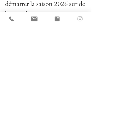
démarrer la saison 2026 sur de 
bonnes bases
Cette formation se déroule en petit 
comité, afin de privilégier les 
échanges, le partage d’expérience et 
les réponses adaptées à chacun.
C’est une occasion unique de 
commencer ta saison 2026 sur des 